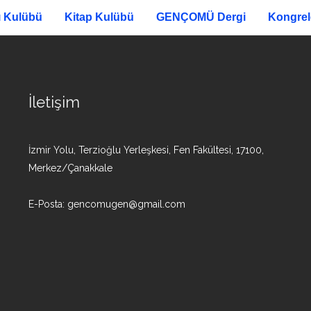
ı Kulübü
Kitap Kulübü
GENÇOMÜ Dergi
Kongrel
İletişim
İzmir Yolu, Terzioğlu Yerleşkesi, Fen Fakültesi, 17100,
Merkez/Çanakkale
E-Posta: gencomugen@gmail.com