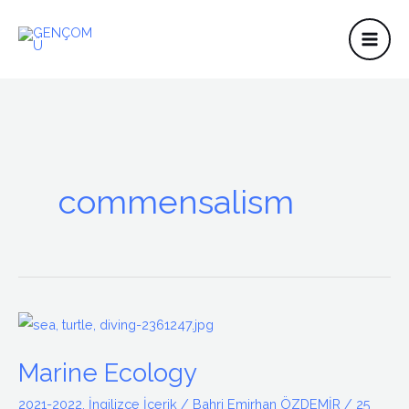
İçeriğe
atla
commensalism
Marine
Ecology
Marine Ecology
2021-2022
,
İngilizce İçerik
/
Bahri Emirhan ÖZDEMİR
/
25