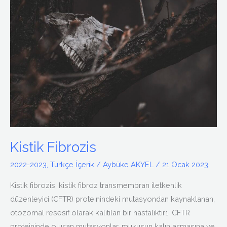
Fibrozis
Kistik Fibrozis
2022-2023
,
Türkçe İçerik
/
Aybüke AKYEL
/
21 Ocak 2023
Kistik fibrozis, kistik fibroz transmembran iletkenlik
düzenleyici (CFTR) proteinindeki mutasyondan kaynaklanan,
otozomal resesif olarak kalıtılan bir hastalıktır1. CFTR
proteininde oluşan mutasyonlar, mukusun kalınlaşmasına ve