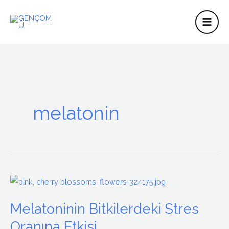
İçeriğe
atla
melatonin
Melatoninin
Bitkilerdeki
Melatoninin Bitkilerdeki Stres
Stres
Oranına
Oranına Etkisi