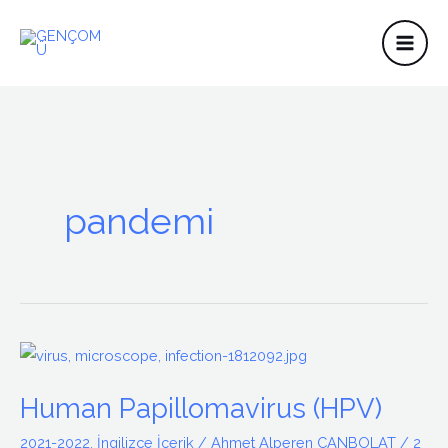
İçeriğe
atla
pandemi
Human
Papillomavirus
Human Papillomavirus (HPV)
(HPV)
2021-2022
,
İngilizce İçerik
/
Ahmet Alperen CANBOLAT
/
2