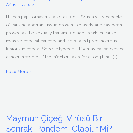
Ağustos 2022
Human papillomavirus, also called HPV, is a virus capable
of causing aberrant tissue growth like warts and has been
proved as the sexually transmitted agents which cause
invasive cervical cancers and the related precancerous
lesions in cervix1. Specific types of HPV may cause cervical
cancer in women if the infection lasts for a long time. […]
Read More »
Maymun
Çiçeği
Maymun Çiçeği Virüsü Bir
Virüsü
Sonraki Pandemi Olabilir Mi?
Bir