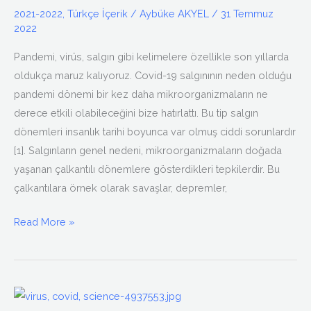
Sonraki
2021-2022
,
Türkçe İçerik
/
Aybüke AKYEL
/
31 Temmuz
Pandemi
2022
Olabilir
Pandemi, virüs, salgın gibi kelimelere özellikle son yıllarda
Mi?
oldukça maruz kalıyoruz. Covid-19 salgınının neden olduğu
pandemi dönemi bir kez daha mikroorganizmaların ne
derece etkili olabileceğini bize hatırlattı. Bu tip salgın
dönemleri insanlık tarihi boyunca var olmuş ciddi sorunlardır
[1]. Salgınların genel nedeni, mikroorganizmaların doğada
yaşanan çalkantılı dönemlere gösterdikleri tepkilerdir. Bu
çalkantılara örnek olarak savaşlar, depremler,
Read More »
COVID-