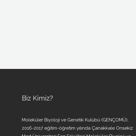
Biz Kimiz?
Moleküler Biyoloji ve Genetik Kulübü (GENÇOMÜ),
2016-2017 eğitim-öğretim yılında Çanakkale Onsekiz