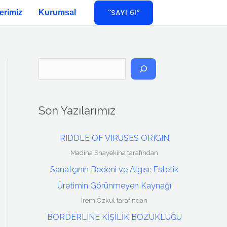
''SAYI 6!”
erimiz
Kurumsal
A
r
a
Son Yazılarımız
RIDDLE OF VIRUSES ORIGIN
Madina Shayekina tarafından
Sanatçının Bedeni ve Algısı: Estetik
Üretimin Görünmeyen Kaynağı
İrem Özkul tarafından
BORDERLINE KİŞİLİK BOZUKLUĞU