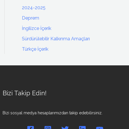
2024-2025
Deprem
İngilizce İçerik
Sürdürülebilir Kalkınma Amaçları
Türkçe İçerik
Bizi Takip Edin!
Bizi sosyal medya hesaplarımızdan takip edebilirsiniz.