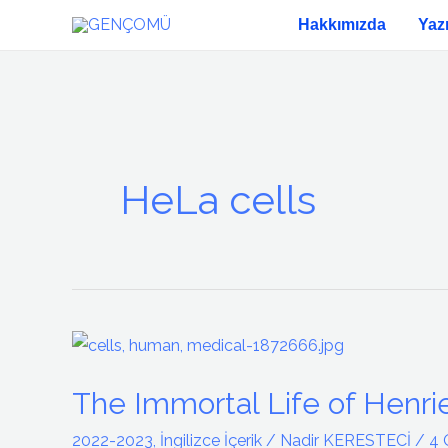
İçeriğe
Hakkımızda
Yaz
atla
HeLa cells
The
Immortal
The Immortal Life of Henrie
Life
of
2022-2023
,
İngilizce İçerik
/
Nadir KERESTECİ
/
4 