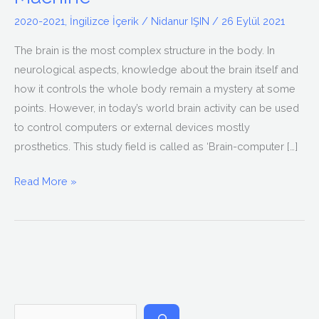
Used
2020-2021
,
İngilizce İçerik
/
Nidanur IŞIN
/
26 Eylül 2021
as
a
The brain is the most complex structure in the body. In
Machine
neurological aspects, knowledge about the brain itself and
how it controls the whole body remain a mystery at some
points. However, in today’s world brain activity can be used
to control computers or external devices mostly
prosthetics. This study field is called as ‘Brain-computer […]
Read More »
A