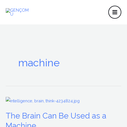
İçeriğe
atla
machine
The
Brain
The Brain Can Be Used as a
Can
Be
Machine