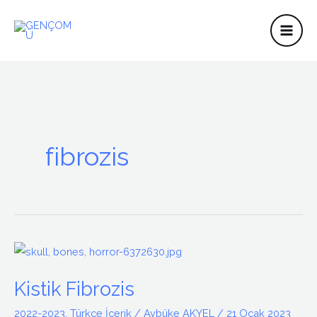
İçeriğe
atla
fibrozis
Kistik
Fibrozis
Kistik Fibrozis
2022-2023
,
Türkçe İçerik
/
Aybüke AKYEL
/
21 Ocak 2023